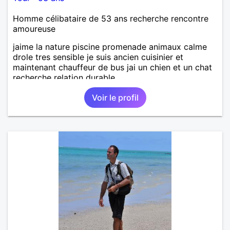
Homme célibataire de 53 ans recherche rencontre
amoureuse
jaime la nature piscine promenade animaux calme
drole tres sensible je suis ancien cuisinier et
maintenant chauffeur de bus jai un chien et un chat
recherche relation durable
Voir le profil