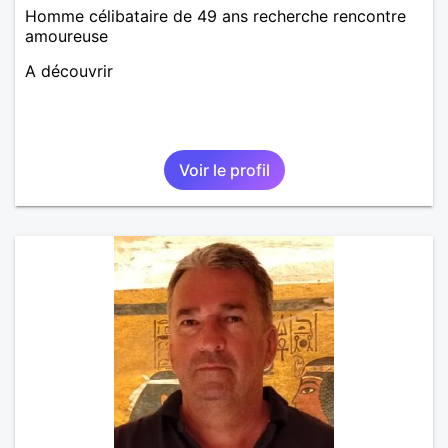
Homme célibataire de 49 ans recherche rencontre
amoureuse
A découvrir
Voir le profil