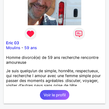
Eric 03
Moulins
-
59 ans
Homme divorcé(e) de 59 ans recherche rencontre
amoureuse
Je suis quelqu’un de simple, honnête, respectueux,
qui recherche l amour avec une femme simple pour
passer des moments agréables :discuter, voyager,
visiter d’autres pays sans prise de tête.
Voir le profil