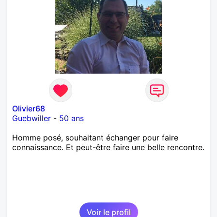
Olivier68
Guebwiller
-
50 ans
Homme posé, souhaitant échanger pour faire
connaissance. Et peut-être faire une belle rencontre.
Voir le profil