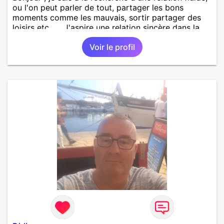
ou l'on peut parler de tout, partager les bons
moments comme les mauvais, sortir partager des
loisirs etc.... . J'aspire une relation sincère dans la
confiance .
Voir le profil