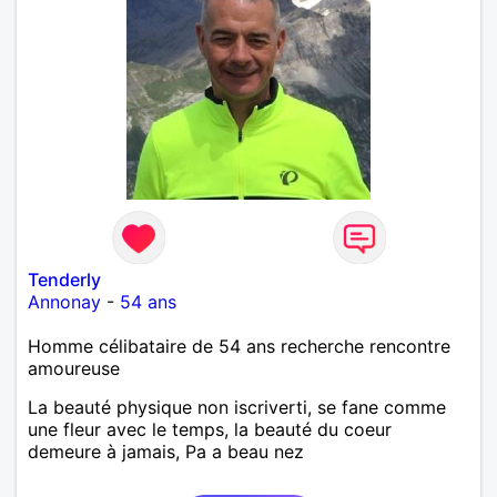
Tenderly
Annonay
-
54 ans
Homme célibataire de 54 ans recherche rencontre
amoureuse
La beauté physique non iscriverti, se fane comme
une fleur avec le temps, la beauté du coeur
demeure à jamais, Pa a beau nez