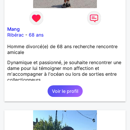
Mang
Ribérac
-
68 ans
Homme divorcé(e) de 68 ans recherche rencontre
amicale
Dynamique et passionné, je souhaite rencontrer une
dame pour lui témoigner mon affection et
m'accompagner à l'océan ou lors de sorties entre
collectionneurs.
Voir le profil