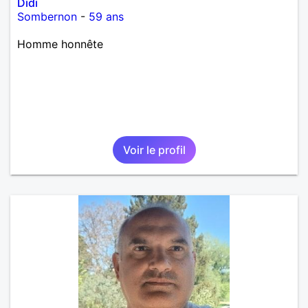
Didi
Sombernon
-
59 ans
Homme honnête
Voir le profil