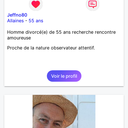
Jeffno80
Allaines
-
55 ans
Homme divorcé(e) de 55 ans recherche rencontre
amoureuse
Proche de la nature observateur attentif.
Voir le profil