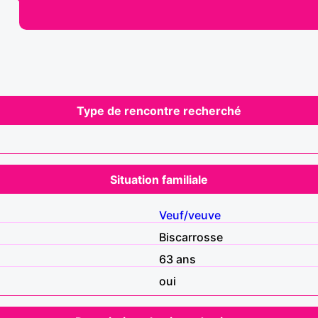
Type de rencontre recherché
Situation familiale
Veuf/veuve
Biscarrosse
63 ans
oui