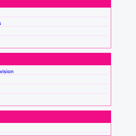
s
vision