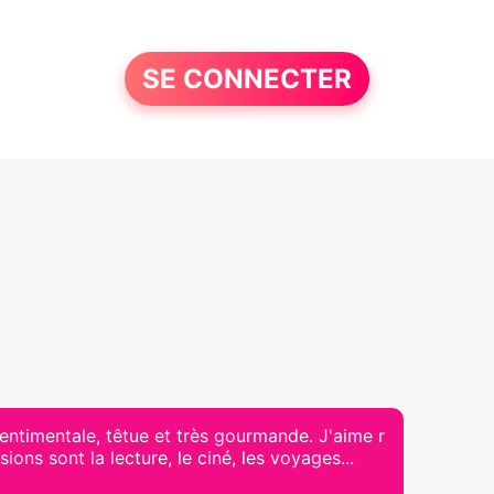
SE CONNECTER
entimentale, têtue et très gourmande. J'aime r
ns sont la lecture, le ciné, les voyages...