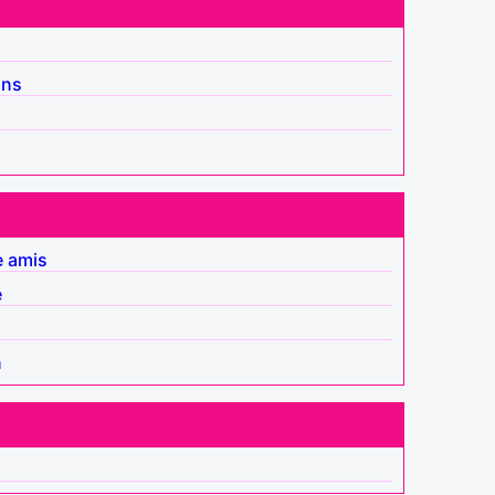
ins
e amis
e
n