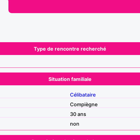
Type de rencontre recherché
Situation familiale
Célibataire
Compiègne
30 ans
non