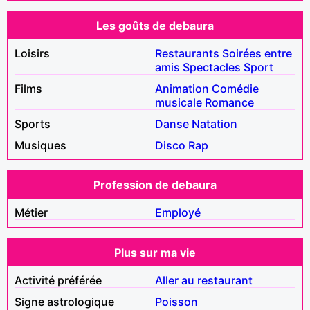
Les goûts de debaura
Loisirs
Restaurants
Soirées entre
amis
Spectacles
Sport
Films
Animation
Comédie
musicale
Romance
Sports
Danse
Natation
Musiques
Disco
Rap
Profession de debaura
Métier
Employé
Plus sur ma vie
Activité préférée
Aller au restaurant
Signe astrologique
Poisson