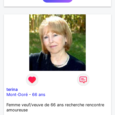
terina
Mont-Doré
-
66 ans
Femme veuf/veuve de 66 ans recherche rencontre
amoureuse