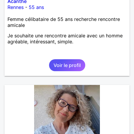
Acanthe
Rennes
-
55 ans
Femme célibataire de 55 ans recherche rencontre
amicale
Je souhaite une rencontre amicale avec un homme
agréable, intéressant, simple.
Voir le profil