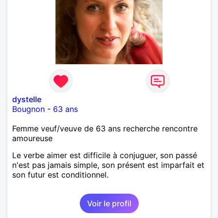
dystelle
Bougnon
-
63 ans
Femme veuf/veuve de 63 ans recherche rencontre
amoureuse
Le verbe aimer est difficile à conjuguer, son passé
n'est pas jamais simple, son présent est imparfait et
son futur est conditionnel.
Voir le profil