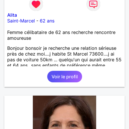
Alita
Saint-Marcel
-
62 ans
Femme célibataire de 62 ans recherche rencontre
amoureuse
Bonjour bonsoir je recherche une relation sérieuse
près de chez moi....j habite St Marcel 73600....j ai
pas de voiture 50km ... quelqu'un qui aurait entre 55
et 64 ans...sans enfants de préférence même
adultes et qui n aurait garder aucun contact avec
Voir le profil
une où plusieurs ex...si vous correspondez à ma
recherche ecrivez moi je vous répondrai...