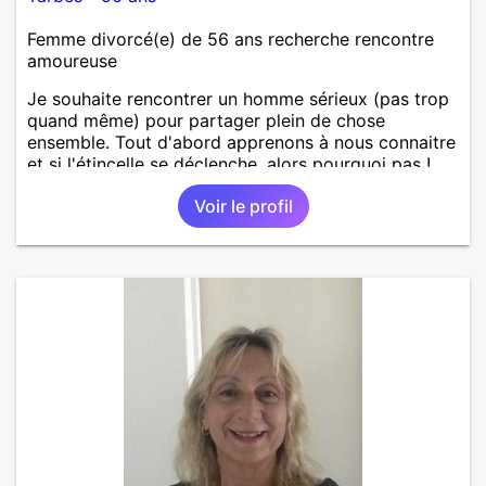
Femme divorcé(e) de 56 ans recherche rencontre
amoureuse
Je souhaite rencontrer un homme sérieux (pas trop
quand même) pour partager plein de chose
ensemble. Tout d'abord apprenons à nous connaitre
et si l'étincelle se déclenche, alors pourquoi pas !
Voir le profil