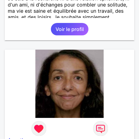
d'un ami, ni d'échanges pour combler une solitude,
ma vie est saine et équilibrée avec un travail, des
amis, et des loisirs. Je souhaite simplement
rencontrer un homme de la région de Orvault qui
Voir le profil
recherche une relation sérieuse !