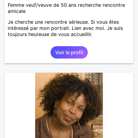
Femme veuf/veuve de 50 ans recherche rencontre
amicale
Je cherche une rencontre sérieuse. Si vous êtes
intéressé par mon portrait. Lien avec moi. Je suis
toujours heureuse de vous accueillir.
Voir le profil