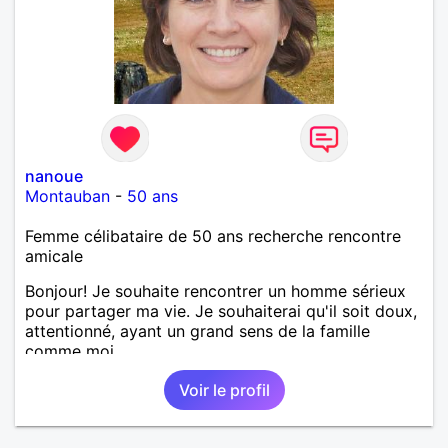
nanoue
Montauban
-
50 ans
Femme célibataire de 50 ans recherche rencontre
amicale
Bonjour! Je souhaite rencontrer un homme sérieux
pour partager ma vie. Je souhaiterai qu'il soit doux,
attentionné, ayant un grand sens de la famille
comme moi.
Voir le profil