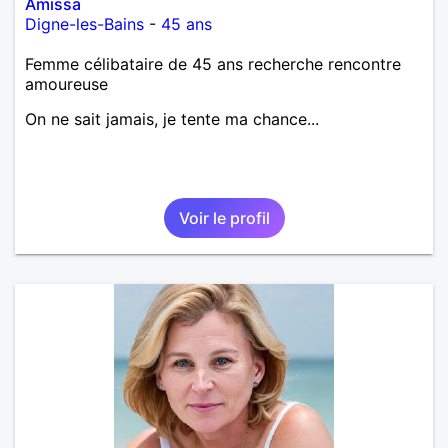
Amissa
Digne-les-Bains
-
45 ans
Femme célibataire de 45 ans recherche rencontre
amoureuse
On ne sait jamais, je tente ma chance...
Voir le profil