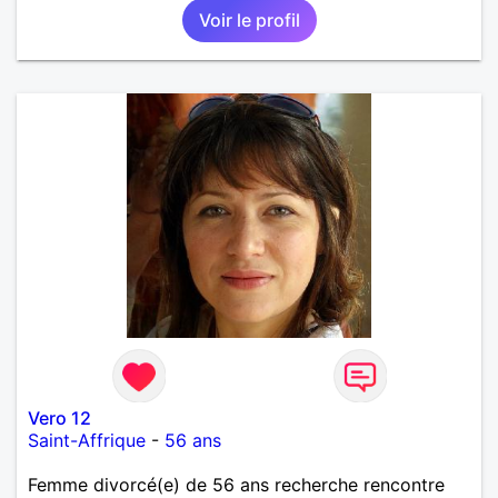
Voir le profil
Vero 12
Saint-Affrique
-
56 ans
Femme divorcé(e) de 56 ans recherche rencontre