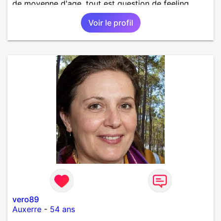
de moyenne d'age, tout est question de feeling.
Voir le profil
vero89
Auxerre
-
54 ans