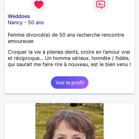
Weddoes
Nancy
-
50 ans
Femme divorcé(e) de 50 ans recherche rencontre
amoureuse
Croquer la vie à pleines dents, croire en l’amour vrai
et réciproque… Un homme sérieux, honnête / fidèle,
qui saurait me faire rire à nouveau, est le bien venu !
Voir le profil