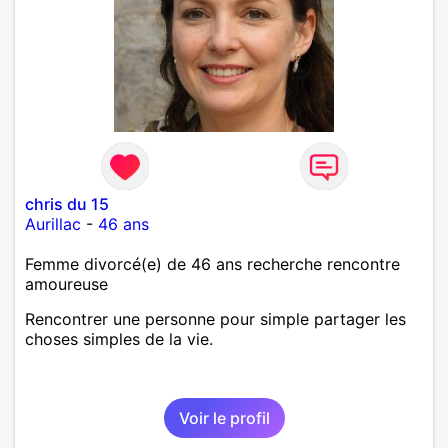
chris du 15
Aurillac
-
46 ans
Femme divorcé(e) de 46 ans recherche rencontre
amoureuse
Rencontrer une personne pour simple partager les
choses simples de la vie.
Voir le profil