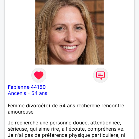
Fabienne 44150
Ancenis
-
54 ans
Femme divorcé(e) de 54 ans recherche rencontre
amoureuse
Je recherche une personne douce, attentionnée,
sérieuse, qui aime rire, à l'écoute, compréhensive.
Je n'ai pas de préférence physique particulière, ni