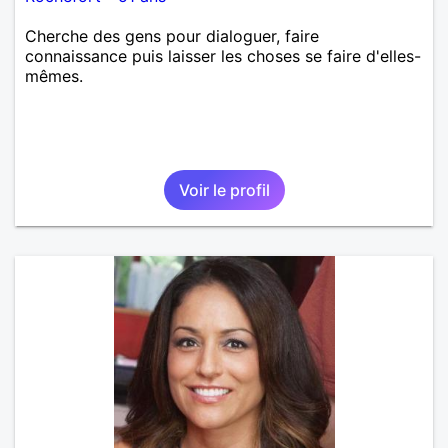
Cherche des gens pour dialoguer, faire
connaissance puis laisser les choses se faire d'elles-
mêmes.
Voir le profil