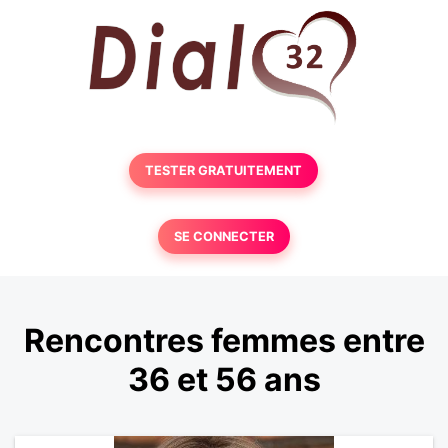
TESTER GRATUITEMENT
SE CONNECTER
Rencontres femmes entre
36 et 56 ans