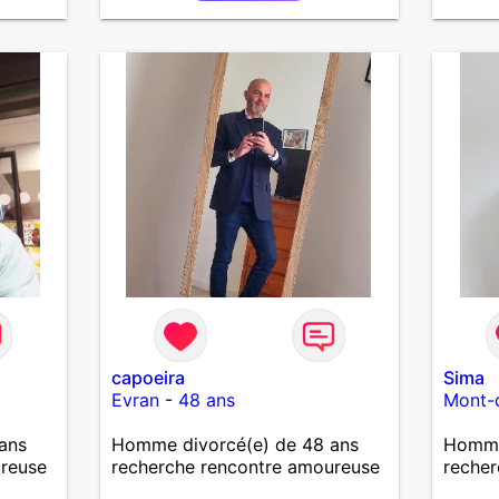
me
serai
père.
capoeira
Sima
Evran
-
48 ans
Mont-
ans
Homme divorcé(e) de 48 ans
Homme
ureuse
recherche rencontre amoureuse
recher