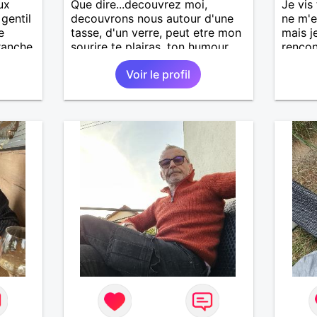
ux
Que dire...decouvrez moi,
Je vis
gentil
decouvrons nous autour d'une
ne m'e
e
tasse, d'un verre, peut etre mon
mais j
ranche
sourire te plairas, ton humour
rencon
 plus
me fera pouffer.. en tout cas on
compat
Voir le profil
 une
a tout a gagner.
amitié
bon fe
lème.
recher
on
ne sou
 dans
même t
e et
uxième
se a
 )Ma
t
t
illance
es
DI Mes
e ,vtt
rvice
ent d