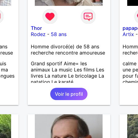
Thor
papap
Rodez
-
58 ans
Artix
ans
Homme divorcé(e) de 58 ans
Homme
ureuse
recherche rencontre amoureuse
recher
uis
Grand sportif Aime= les
calme 
, ma
animaux La music Les films Les
une pe
longues
livres La nature Le bricolage La
pour f
natation Le karaté
chemi
Voir le profil
is
casser
reste
à mes
r en
ants.
e »
r,