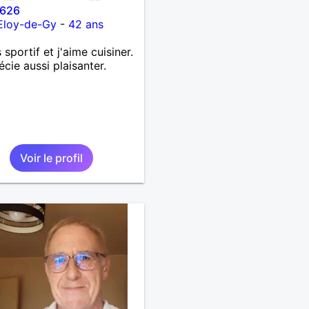
626
Eloy-de-Gy
-
42 ans
 sportif et j'aime cuisiner.
écie aussi plaisanter.
Voir le profil