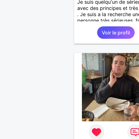
Je suis quelqu'un de série
avec des principes et très 
. Je suis a la recherche un
personne très sérieuses ,f
et honnête les critères les
Voir le profil
importants, voir accepter
maman divorcer avec son
enfant il n y a aucun prob
S' abstenir au personne n
sérieuse merci. Recherche
un premier temps dialogu
apprendre à connaître la
personne puis dans un de
temps relation plus sérieu
voir une vie a deux. (2017
situation professionnelle e
agent de sécurité privée e
agents SIAP1. ET télésurve
et vidéo protection dans l
casino supermarché. en C
passions. Sont la robotiqu
,Echeque ,astronomie . Se
militaire belfort 35 régim