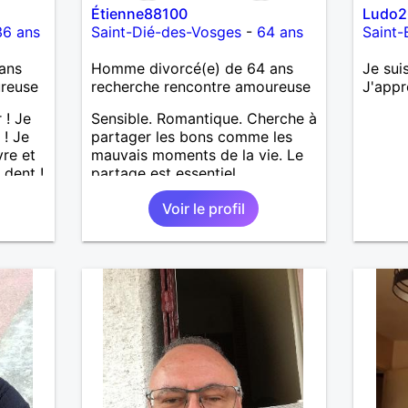
Étienne88100
Ludo2
5
36 ans
Saint-Dié-des-Vosges
-
64 ans
Saint-
rs je
ans
Homme divorcé(e) de 64 ans
Je suis
la fin
ureuse
recherche rencontre amoureuse
J'appr
cile. J
ire une
 ! Je
Sensible. Romantique. Cherche à
 je
 ! Je
partager les bons comme les
une je
vre et
mauvais moments de la vie. Le
e je
 dent !
partage est essentiel
 rêve
Voir le profil
 galant
s un
Je
tés !