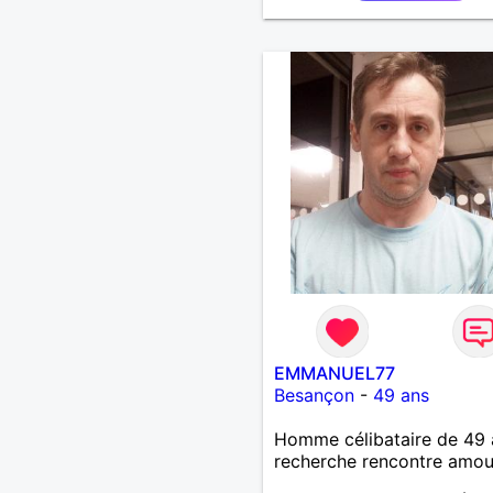
souhaitez, d’apprendre à 
connaître davantage. J’en 
ravi….A très bientôt je l’es
EMMANUEL77
Besançon
-
49 ans
Homme célibataire de 49 
recherche rencontre amo