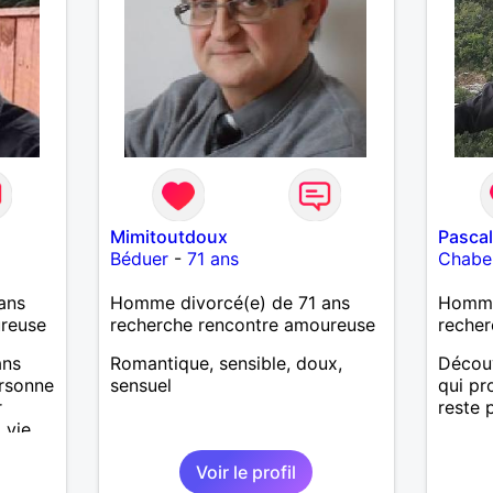
’adore.
autant
bourré
 de
actère
hoses.
Mimitoutdoux
Pasca
as
Béduer
-
71 ans
Chabeu
ne que
 n’y
ans
Homme divorcé(e) de 71 ans
Homme
ce et
ureuse
recherche rencontre amoureuse
recher
suis un
ans
Romantique, sensible, doux,
Découv
nsi
ersonne
sensuel
qui pr
aire
r
reste 
 vie
le
e
Voir le profil
us le