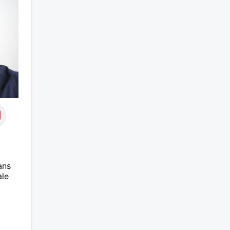
ans
ale