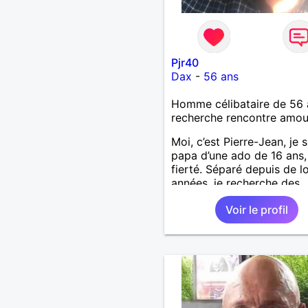
Pjr40
Dax
-
56 ans
Homme célibataire de 56 
recherche rencontre amo
Moi, c’est Pierre-Jean, je s
papa d’une ado de 16 ans
fierté. Séparé depuis de 
années, je recherche des
affinités amicales afin de
Voir le profil
rompre une solitude parfo
difficile à gérer ainsi que 
le vague à l’âme. L’amitié 
extrêmement importante 
yeux mais peut se décline
des sentiments plus puiss
« Le temps fera son œuvr
disait Arthur Schopenhaue