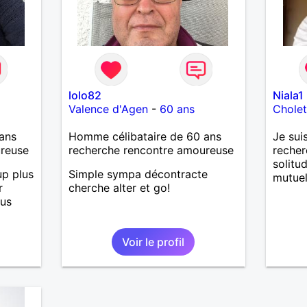
lolo82
Niala1
Valence d'Agen
-
60 ans
Chole
ans
Homme célibataire de 60 ans
Je suis
ureuse
recherche rencontre amoureuse
recher
solitu
p plus
Simple sympa décontracte
mutuel,
r
cherche alter et go!
ous
Voir le profil