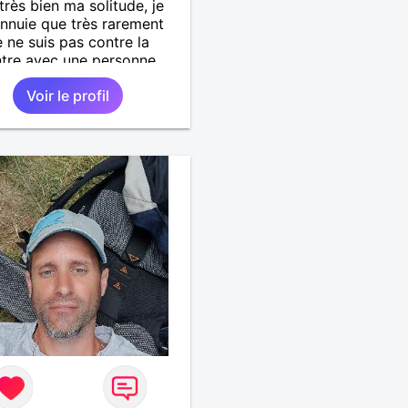
 très bien ma solitude, je
nnuie que très rarement
e ne suis pas contre la
tre avec une personne
ible . Pourquoi une
Voir le profil
 ne pourrait pas évoluer si
eling réciproque... Je
che de la proximité car je
haite pas vivre sous le
oit.